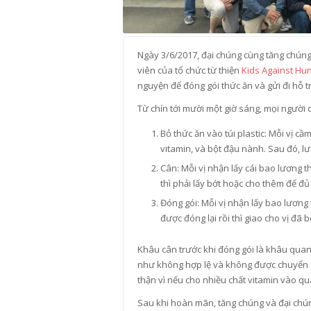
Ngày 3/6/2017, đại chúng cùng tăng chúng
viên của tổ chức từ thiện
Kids Against Hu
nguyện để đóng gói thức ăn và gửi đi hỗ t
Từ chín tới mười một giờ sáng, mọi người
Bỏ thức ăn vào túi plastic: Mỗi vị c
vitamin, và bột đậu nành. Sau đó, l
Cân: Mỗi vị nhận lấy cái bao lương 
thì phải lấy bớt hoặc cho thêm để đủ
Đóng gói: Mỗi vị nhận lấy bao lương 
được đóng lại rồi thì giao cho vị đã
Khâu cân trước khi đóng gói là khâu quan 
như không hợp lệ và không được chuyển đi
thận vì nếu cho nhiều chất vitamin vào qu
Sau khi hoàn mãn, tăng chúng và đại chún