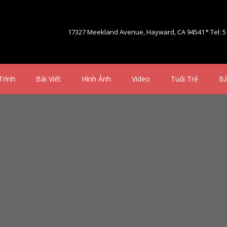
17327 Meekland Avenue, Hayward, CA 94541
* Tel: 
Trình
Bài Viết
Hình Ảnh
Video
Tuổi Trẻ
Bả