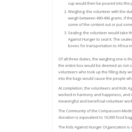
cup would then be poured into the p
Weighing: the volunteer with the dut
weigh between 490-496 grams. If the
some of the content out or put some
Sealing: the volunteer would take 
Against Hunger to seal it. The seale
boxes for transportation to Africa i
Of all three duties, the weighing one is t
the entire box would be deemed as not c
volunteers who took up the filling duty w
into the bags would cause the people who
At completion, the volunteers and Kids 
worked in harmony and happiness, and ma
meaningful and beneficial volunteer wor
The Community of the Compassion Meditat
donation is equivalent to 10,000 food bag
The Kids Against Hunger Organization is c