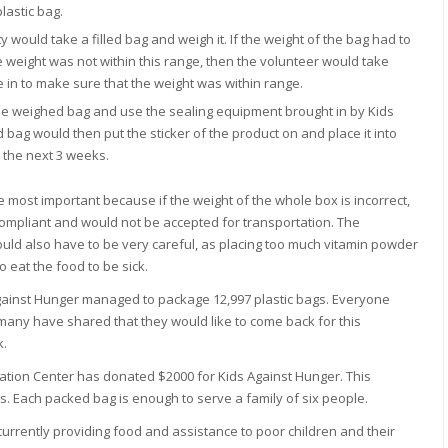
lastic bag.
y would take a filled bag and weigh it. If the weight of the bag had to
 weight was not within this range, then the volunteer would take
 in to make sure that the weight was within range.
the weighed bag and use the sealing equipment brought in by Kids
d bag would then put the sticker of the product on and place it into
n the next 3 weeks.
he most important because if the weight of the whole box is incorrect,
ompliant and would not be accepted for transportation. The
ould also have to be very careful, as placing too much vitamin powder
 eat the food to be sick.
Against Hunger managed to package 12,997 plastic bags. Everyone
ny have shared that they would like to come back for this
k.
ion Center has donated $2000 for Kids Against Hunger. This
s. Each packed bag is enough to serve a family of six people.
urrently providing food and assistance to poor children and their