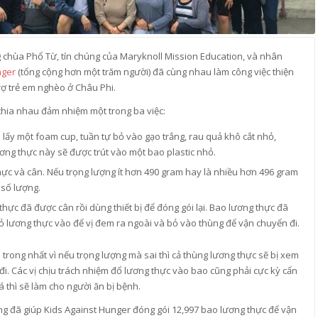
 chùa Phổ Từ, tín chúng của Maryknoll Mission Education, và nhân
nger
(tổng cộng hơn một trăm người) đã cùng nhau làm công việc thiện
rợ trẻ em nghèo ở Châu Phi.
 chia nhau đảm nhiệm một trong ba việc:
ầm lấy một foam cup, tuần tự bỏ vào gạo trắng, rau quả khô cắt nhỏ,
ương thực này sẽ được trút vào một bao plastic nhỏ.
thực và cân. Nếu trọng lượng ít hơn 490 gram hay là nhiều hơn 496 gram
 số lượng.
thực đã được cân rồi dùng thiết bị để đóng gói lại. Bao lương thực đã
 bỏ lương thực vào để vị đem ra ngoài và bỏ vào thùng để vận chuyển đi.
trong nhất vì nếu trọng lượng mà sai thì cả thùng lương thực sẽ bị xem
. Các vị chịu trách nhiệm đổ lương thực vào bao cũng phải cực kỳ cẩn
á thì sẽ làm cho người ăn bị bệnh.
g đã giúp Kids Against Hunger đóng gói 12,997 bao lương thực để vận