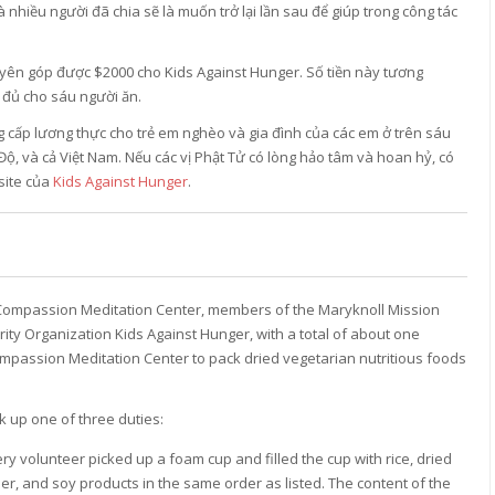
 nhiều người đã chia sẽ là muốn trở lại lần sau để giúp trong công tác
yên góp được $2000 cho Kids Against Hunger. Số tiền này tương
 đủ cho sáu người ăn.
g cấp lương thực cho trẻ em nghèo và gia đình của các em ở trên sáu
 Độ, và cả Việt Nam. Nếu các vị Phật Tử có lòng hảo tâm và hoan hỷ, có
bsite của
Kids Against Hunger
.
 Compassion Meditation Center, members of the Maryknoll Mission
ity Organization Kids Against Hunger, with a total of about one
passion Meditation Center to pack dried vegetarian nutritious foods
k up one of three duties:
very volunteer picked up a foam cup and filled the cup with rice, dried
r, and soy products in the same order as listed. The content of the