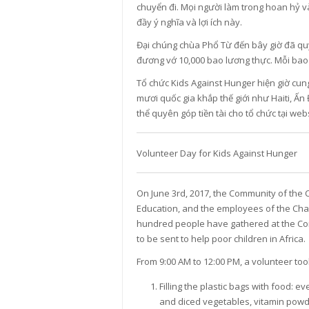
chuyển đi. Mọi người làm trong hoan hỷ và
đầy ý nghĩa và lợi ích này.
Đại chúng chùa Phổ Từ đến bây giờ đã qu
đương vớ 10,000 bao lương thực. Mỗi bao
Tổ chức Kids Against Hunger hiện giờ cun
mươi quốc gia khắp thế giới như Haiti, Ấn
thể quyên góp tiền tài cho tổ chức tại we
Volunteer Day for Kids Against Hunger
On June 3rd, 2017, the Community of the
Education, and the employees of the Char
hundred people have gathered at the Com
to be sent to help poor children in Africa.
From 9:00 AM to 12:00 PM, a volunteer too
Filling the plastic bags with food: e
and diced vegetables, vitamin powde