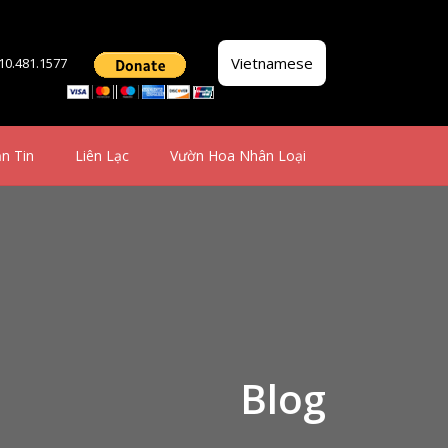
Vietnamese
510.481.1577
n Tin
Liên Lạc
Vườn Hoa Nhân Loại
Blog