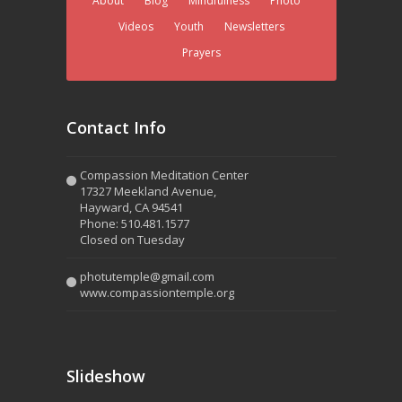
About
Blog
Mindfulness
Photo
Videos
Youth
Newsletters
Prayers
Contact Info
Compassion Meditation Center
17327 Meekland Avenue,
Hayward, CA 94541
Phone: 510.481.1577
Closed on Tuesday
photutemple@gmail.com
www.compassiontemple.org
Slideshow