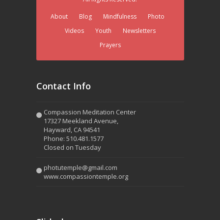
About
Blog
Mindfulness
Photo
Videos
Youth
Newsletters
Prayers
Contact Info
Compassion Meditation Center
17327 Meekland Avenue,
Hayward, CA 94541
Phone: 510.481.1577
Closed on Tuesday
photutemple@gmail.com
www.compassiontemple.org