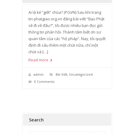
Ai là kẻ “giết” chùa? (PGVN) Sau khi trang
tin phatgiao.org.vn đăng bài viết “Đạo Phật
sẽ đi về đâu?”, tôi được nhiều bạn đọc gửi
thông tin phản hồi. Thành tâm biết ơn sư
quan tâm của các “hộ pháp”. Nay, tôi quyết
định đi sâu thêm một chút nữa, chỉ một
chút và […]
Read more
admin
Bài Viết
,
Uncategorized
0 Comments
Search