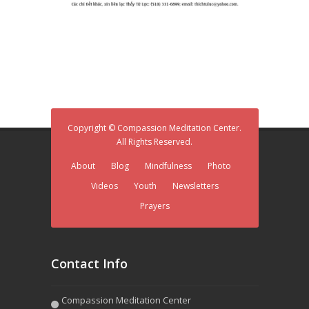
Copyright © Compassion Meditation Center.
All Rights Reserved.
About
Blog
Mindfulness
Photo
Videos
Youth
Newsletters
Prayers
Contact Info
Compassion Meditation Center