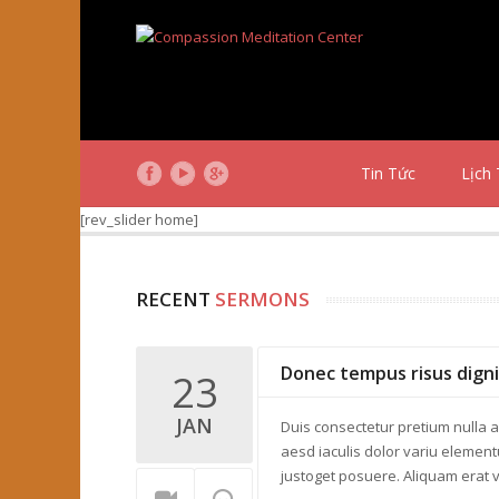
Tin Tức
Lịch 
[rev_slider home]
RECENT
SERMONS
Donec tempus risus dign
23
JAN
Duis consectetur pretium nulla a
aesd iaculis dolor variu element
justoget posuere. Aliquam erat v