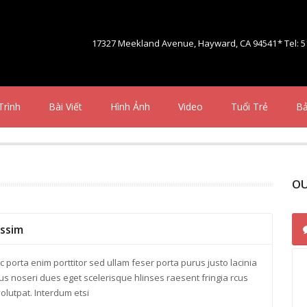
17327 Meekland Avenue, Hayward, CA 94541
* Tel: 
Trình
Bài Viết
Hình Ảnh
Video
Tuổi Trẻ
Bả
O
issim
c porta enim porttitor sed ullam feser porta purus justo lacinia
us noseri dues eget scelerisque hlinses raesent fringia rcus
olutpat. Interdum etsi