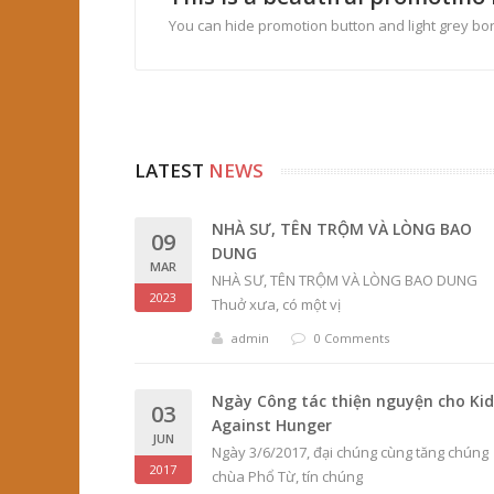
You can hide promotion button and light grey b
LATEST
NEWS
NHÀ SƯ, TÊN TRỘM VÀ LÒNG BAO
09
DUNG
MAR
NHÀ SƯ, TÊN TRỘM VÀ LÒNG BAO DUNG
2023
Thuở xưa, có một vị
admin
0 Comments
Ngày Công tác thiện nguyện cho Kid
03
Against Hunger
JUN
Ngày 3/6/2017, đại chúng cùng tăng chúng
2017
chùa Phổ Từ, tín chúng