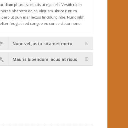
ac diam pharetra mattis ut eget elit. Vestib ulum
inerse pharetra dolor. Aliquam ultrice rutrum
libero ut pulv inar lectus tincidunt inbe. Nunc nibh
eliter feugiat sed congue eu conse ctetur none.
Nunc vel justo sitamet metu
Mauris bibendum lacus at risus