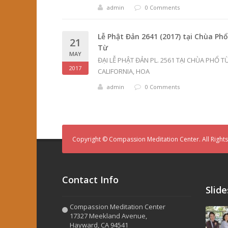
admin
0 Comments
Lễ Phật Đản 2641 (2017) tại Chùa Phổ
21
Từ
MAY
ĐẠI LỄ PHẬT ĐẢN PL. 2561 TẠI CHÙA PHỔ TỪ
2017
CALIFORNIA, HOA
admin
0 Comments
Copyright © Compassion Meditation Center. All Right
Contact Info
Slid
Compassion Meditation Center
17327 Meekland Avenue,
Hayward, CA 94541