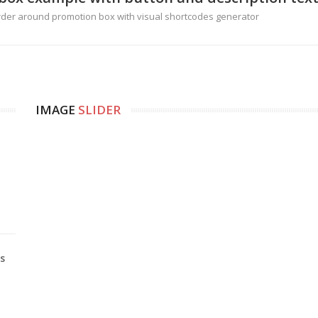
order around promotion box with visual shortcodes generator
IMAGE
SLIDER
s