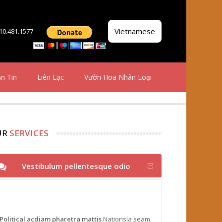
Vietnamese
510.481.1577
n Tin
Liên Lạc
Vườn Hoa Nhân Loại
UR
SERVICES
Vestibulum pellentesque odio
Political acdiam pharetra mattis
Nationsla seam