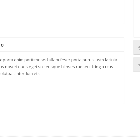
do
c porta enim porttitor sed ullam feser porta purus justo lacinia
us noseri dues eget scelerisque hlinses raesent fringia rcus
olutpat. Interdum etsi