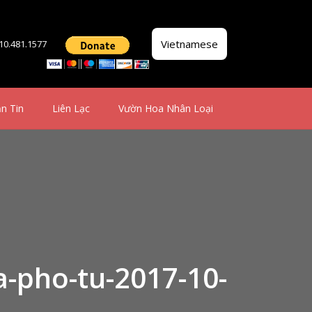
Vietnamese
510.481.1577
n Tin
Liên Lạc
Vườn Hoa Nhân Loại
a-pho-tu-2017-10-