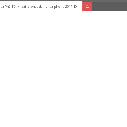
Chùa Phổ Từ
dai-le-phat-dan-chua-pho-tu-2017-10-