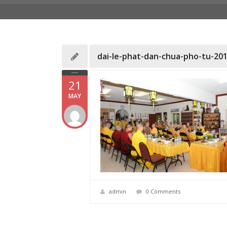
dai-le-phat-dan-chua-pho-tu-201
21
MAY
admin
0 Comments