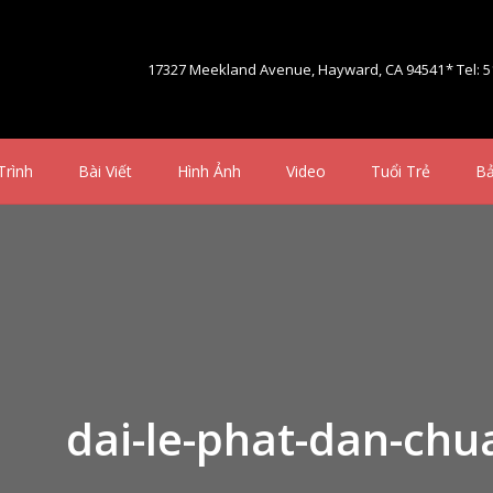
17327 Meekland Avenue, Hayward, CA 94541
* Tel: 
Trình
Bài Viết
Hình Ảnh
Video
Tuổi Trẻ
Bả
dai-le-phat-dan-chu