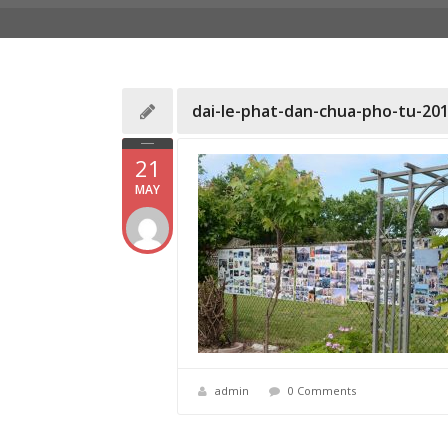
dai-le-phat-dan-chua-pho-tu-201
21
MAY
admin
0 Comments