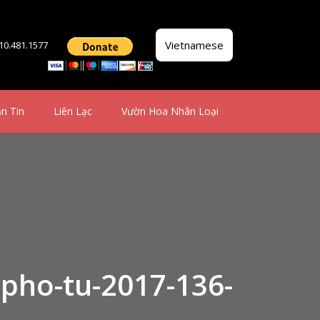
Vietnamese
510.481.1577
n Tin
Liên Lạc
Vườn Hoa Nhân Loại
-pho-tu-2017-136-