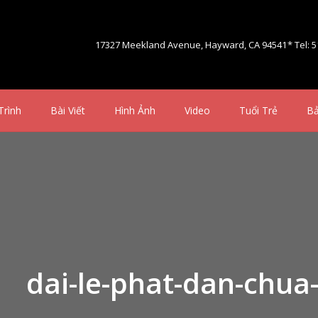
17327 Meekland Avenue, Hayward, CA 94541
* Tel: 
Trình
Bài Viết
Hình Ảnh
Video
Tuổi Trẻ
Bả
dai-le-phat-dan-chua