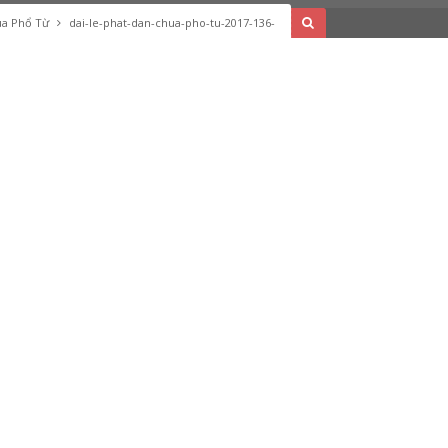
hùa Phổ Từ
dai-le-phat-dan-chua-pho-tu-2017-136-