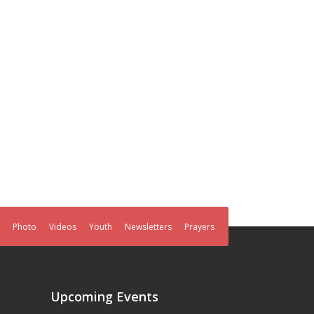
Photo
Videos
Youth
Newsletters
Prayers
Upcoming Events