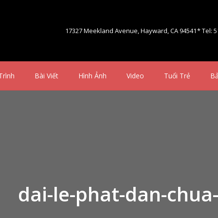
17327 Meekland Avenue, Hayward, CA 94541
* Tel: 
Trình
Bài Viết
Hình Ảnh
Video
Tuổi Trẻ
Bả
dai-le-phat-dan-chua