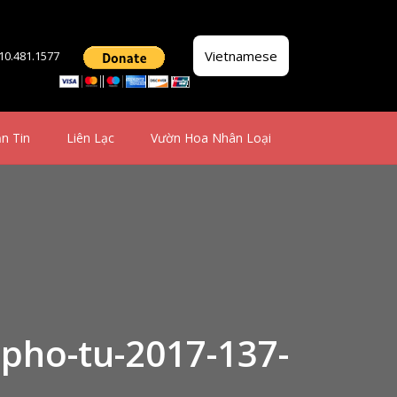
Vietnamese
510.481.1577
n Tin
Liên Lạc
Vườn Hoa Nhân Loại
-pho-tu-2017-137-