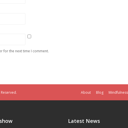
r for the next time I comment.
s Reserved.
About
Blog
Mindfulness
eshow
Latest News