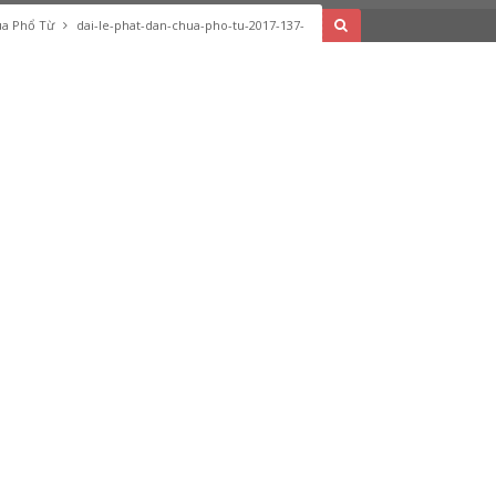
hùa Phổ Từ
dai-le-phat-dan-chua-pho-tu-2017-137-