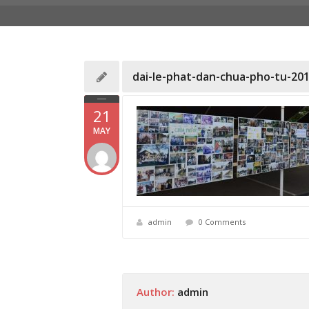
dai-le-phat-dan-chua-pho-tu-201
21
MAY
admin
0 Comments
Author:
admin