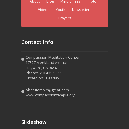
About
Blog
Mindfulness
Photo
Videos
Youth
Newsletters
Prayers
Contact Info
Compassion Meditation Center
17327 Meekland Avenue,
Hayward, CA 94541
Phone: 510.481.1577
Closed on Tuesday
photutemple@gmail.com
www.compassiontemple.org
Slideshow