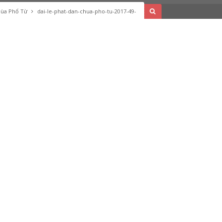
Chùa Phổ Từ
dai-le-phat-dan-chua-pho-tu-2017-49-