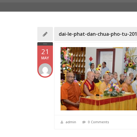
dai-le-phat-dan-chua-pho-tu-201
21
MAY
admin
0 Comments