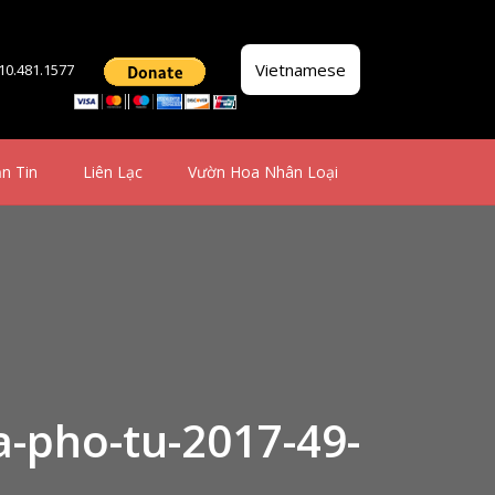
Vietnamese
510.481.1577
n Tin
Liên Lạc
Vườn Hoa Nhân Loại
a-pho-tu-2017-49-