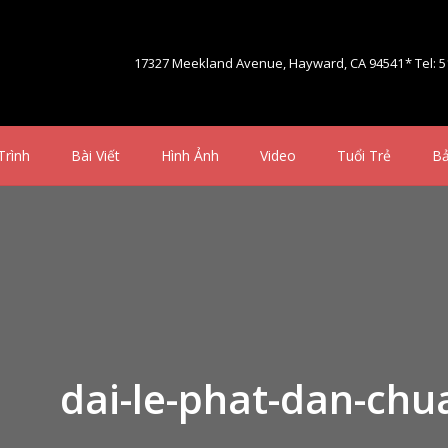
17327 Meekland Avenue, Hayward, CA 94541
* Tel: 
Trình
Bài Viết
Hình Ảnh
Video
Tuổi Trẻ
Bả
dai-le-phat-dan-chu