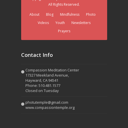
All Rights Reserved.
About
Blog
Mindfulness
Photo
Videos
Youth
Newsletters
Prayers
Contact Info
Compassion Meditation Center
17327 Meekland Avenue,
Hayward, CA 94541
Phone: 510.481.1577
Closed on Tuesday
photutemple@gmail.com
www.compassiontemple.org