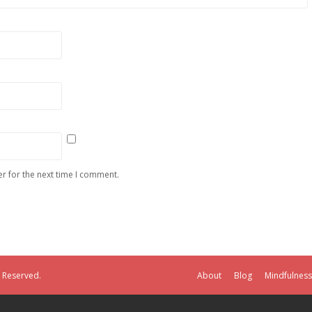
r for the next time I comment.
s Reserved.
About
Blog
Mindfulness