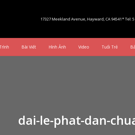
17327 Meekland Avenue, Hayward, CA 94541
* Tel: 
Trình
Bài Viết
Hình Ảnh
Video
Tuổi Trẻ
Bả
dai-le-phat-dan-chu