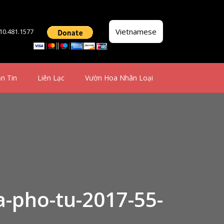
Vietnamese
510.481.1577
n Tin
Liên Lạc
Vườn Hoa Nhân Loại
a-pho-tu-2017-55-