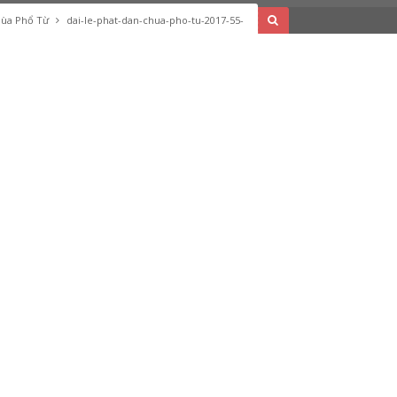
Chùa Phổ Từ
dai-le-phat-dan-chua-pho-tu-2017-55-