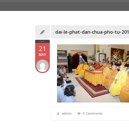
dai-le-phat-dan-chua-pho-tu-201
21
MAY
admin
0 Comments