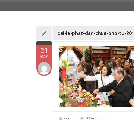
dai-le-phat-dan-chua-pho-tu-201
21
MAY
admin
0 Comments