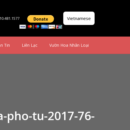
Vietnamese
510.481.1577
n Tin
Liên Lạc
Vườn Hoa Nhân Loại
a-pho-tu-2017-76-