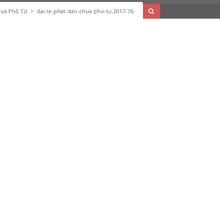
Chùa Phổ Từ
dai-le-phat-dan-chua-pho-tu-2017-76-