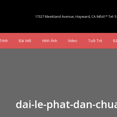
17327 Meekland Avenue, Hayward, CA 94541
* Tel: 
Trình
Bài Viết
Hình Ảnh
Video
Tuổi Trẻ
Bả
dai-le-phat-dan-chu