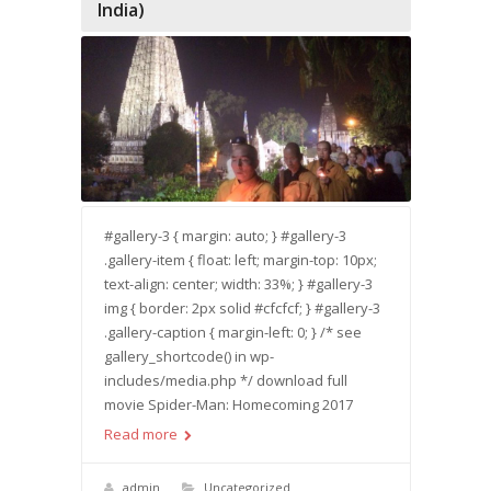
India)
#gallery-3 { margin: auto; } #gallery-3
.gallery-item { float: left; margin-top: 10px;
text-align: center; width: 33%; } #gallery-3
img { border: 2px solid #cfcfcf; } #gallery-3
.gallery-caption { margin-left: 0; } /* see
gallery_shortcode() in wp-
includes/media.php */ download full
movie Spider-Man: Homecoming 2017
Read more
admin
Uncategorized