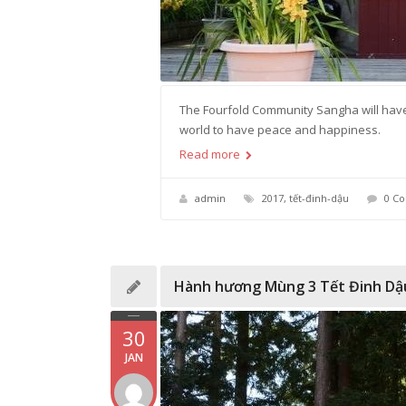
The Fourfold Community Sangha will have 
world to have peace and happiness.
Read more
admin
2017
,
tết-đinh-dậu
0 C
Hành hương Mùng 3 Tết Đinh Dậ
30
JAN