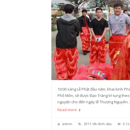
10:00 sáng Lễ Phật đầu năm, khai kinh P
Phổ Môn, sẽ được Đạo Tràng trì tụng theo
nguyện cho đến ngày lễ Thượng Nguyên. 
Read more
admin
2017
,
tết-đinh-dậu
0 C