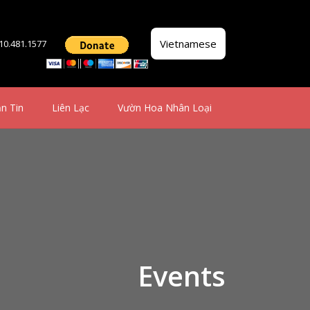
Vietnamese
510.481.1577
n Tin
Liên Lạc
Vườn Hoa Nhân Loại
Events