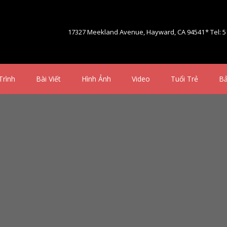
17327 Meekland Avenue, Hayward, CA 94541
* Tel: 
Trình
Bài Viết
Hình Ảnh
Video
Tuổi Trẻ
Bả