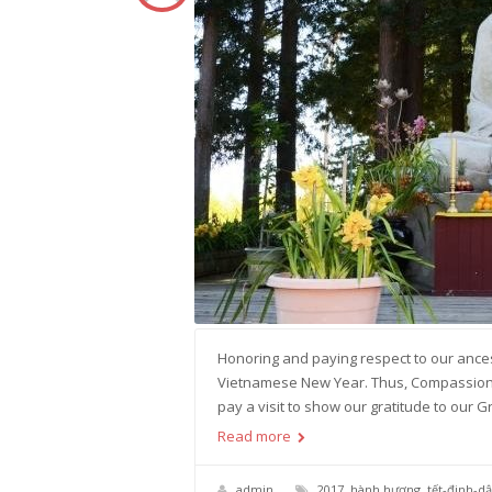
Honoring and paying respect to our ances
Vietnamese New Year. Thus, Compassion M
pay a visit to show our gratitude to our
Read more
admin
2017
,
hành hương
,
tết-đinh-d