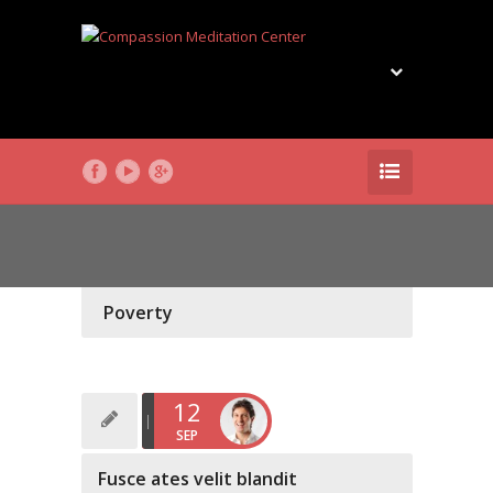
Poverty
12
SEP
Fusce ates velit blandit