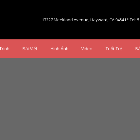
17327 Meekland Avenue, Hayward, CA 94541
* Tel: 
Trình
Bài Viết
Hình Ảnh
Video
Tuổi Trẻ
Bả