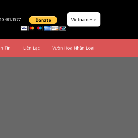
Vietnamese
510.481.1577
n Tin
Liên Lạc
Vườn Hoa Nhân Loại