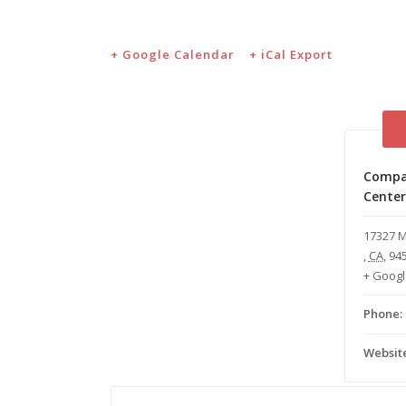
+ Google Calendar
+ iCal Export
Compa
Center
17327 
,
CA
,
94
+ Goog
Phone:
Website