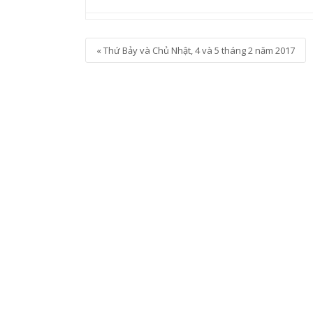
Event
«
Thứ Bảy và Chủ Nhật, 4 và 5 tháng 2 năm 2017
Navigation