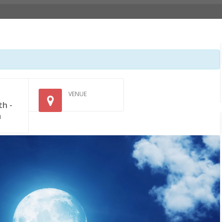
VENUE
th -
m