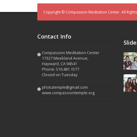
Copyright © Compassion Meditation Center. All Right
Contact Info
Slid
Compassion Meditation Center
17327 Meekland Avenue,
Hayward, CA 94541
Phone: 510.481.1577
Closed on Tuesday
photutemple@gmail.com
www.compassiontemple.org