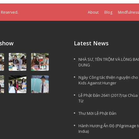
s Reserved.
About
Blog
Mindfulness
eshow
Latest News
NHÀ SƯ, TÊN TRỘM VÀ LÒNG BA
DUNG
Ngày Công tác thiện nguyện cho
Kids Against Hunger
Lễ Phật Đản 2641 (2017) tại Chùa
Từ
Thư Mời Lễ Phật Đản
Hành Hương Ấn Độ (Pilgrimage t
India)