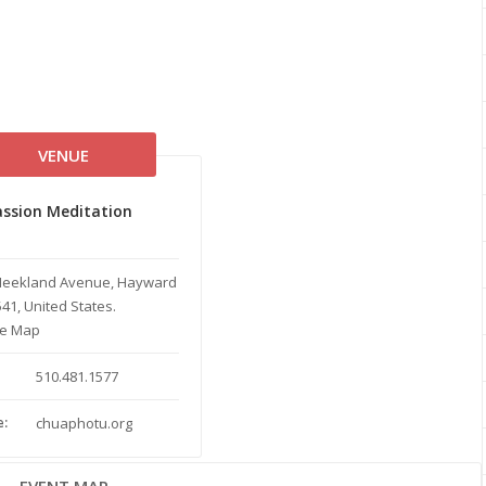
VENUE
ssion Meditation
Meekland Avenue
,
Hayward
541
,
United States
.
le Map
510.481.1577
:
chuaphotu.org