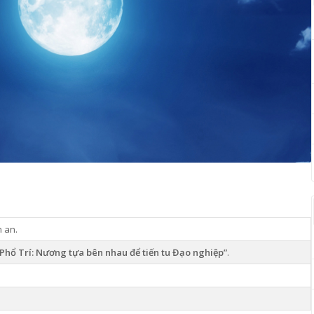
 an.
Phổ Trí: Nương tựa bên nhau để tiến tu Đạo nghiệp”
.