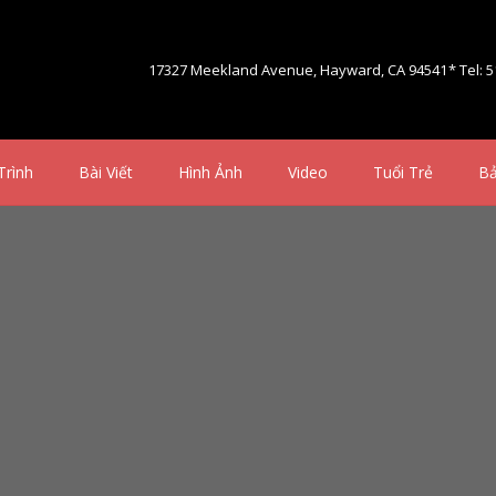
17327 Meekland Avenue, Hayward, CA 94541
* Tel: 
Trình
Bài Viết
Hình Ảnh
Video
Tuổi Trẻ
Bả