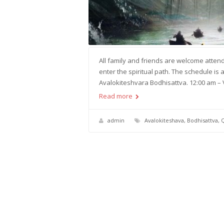
All family and friends are welcome atten
enter the spiritual path. The schedule is 
Avalokiteshvara Bodhisattva. 12:00 am – 
Read more
admin
Avalokiteshava
,
Bodhisattva
,