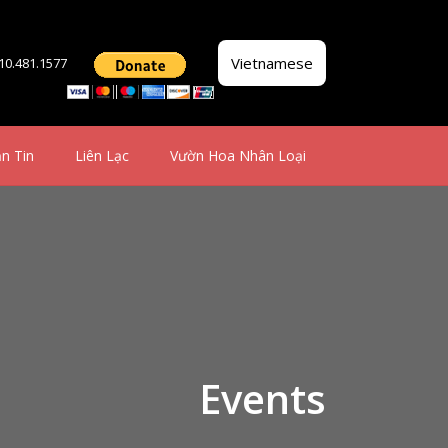
Vietnamese
510.481.1577
n Tin
Liên Lạc
Vườn Hoa Nhân Loại
Events