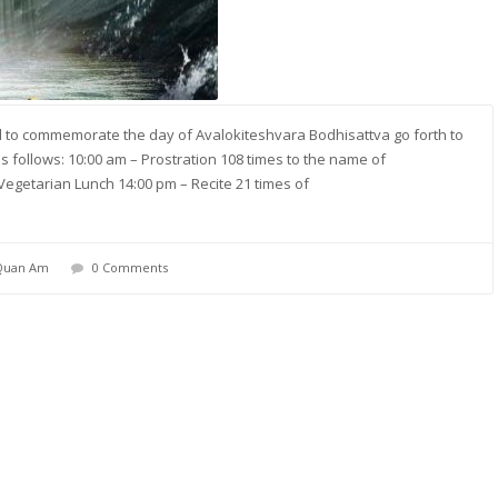
d to commemorate the day of Avalokiteshvara Bodhisattva go forth to
as follows: 10:00 am – Prostration 108 times to the name of
Vegetarian Lunch 14:00 pm – Recite 21 times of
Quan Am
0 Comments