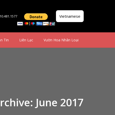
Vietnamese
510.481.1577
n Tin
Liên Lạc
Vườn Hoa Nhân Loại
rchive: June 2017