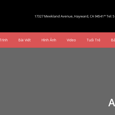
17327 Meekland Avenue, Hayward, CA 94541
* Tel: 
Trình
Bài Viết
Hình Ảnh
Video
Tuổi Trẻ
Bả
A