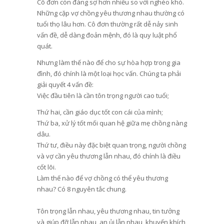
Cô đơn còn đáng sợ hơn nhiều so với nghèo khó.
Những cặp vợ chồng yêu thương nhau thường có
tuổi thọ lâu hơn. Cô đơn thường rất dễ nảy sinh
vấn đề, dễ dàng đoản mệnh, đó là quy luật phổ
quát.
Nhưng làm thế nào để cho sự hòa hợp trong gia
đình, đó chính là một loại học vấn. Chúng ta phải
giải quyết 4 vấn đề:
Việc đầu tiên là cần tôn trọng người cao tuổi;
Thứ hai, cần giáo dục tốt con cái của mình;
Thứ ba, xử lý tốt mối quan hệ giữa mẹ chồng nàng
dâu.
Thứ tư, điều này đặc biệt quan trọng, người chồng
và vợ cần yêu thương lẫn nhau, đó chính là điều
cốt lõi.
Làm thế nào để vợ chồng có thể yêu thương
nhau? Có 8 nguyên tắc chung.
Tôn trọng lẫn nhau, yêu thương nhau, tin tưởng
và giúp đỡ lẫn nhau, an ủi lẫn nhau, khuyến khích