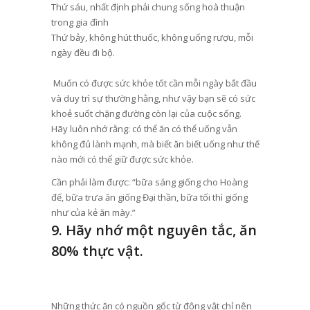
Thứ sáu, nhất định phải chung sống hoà thuận
trong gia đình
Thứ bảy, không hút thuốc, không uống rượu, mỗi
ngày đều đi bộ.
Muốn có được sức khỏe tốt cần mỗi ngày bắt đầu
và duy trì sự thường hằng, như vậy bạn sẽ có sức
khoẻ suốt chặng đường còn lại của cuộc sống.
Hãy luôn nhớ rằng: có thể ăn có thể uống vẫn
không đủ lành mạnh, mà biết ăn biết uống như thế
nào mới có thể giữ được sức khỏe.
Cần phải làm được: “bữa sáng giống cho Hoàng
đế, bữa trưa ăn giống Đại thần, bữa tối thì giống
như của kẻ ăn mày.”
9. Hãy nhớ một nguyên tắc, ăn
80% thực vật.
Những thức ăn có nguồn gốc từ động vật chỉ nên