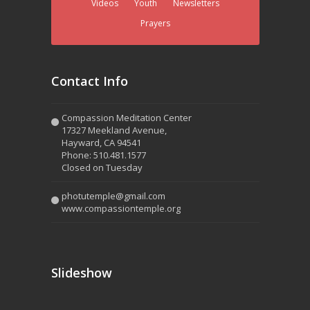
Videos
Youth
Newsletters
Prayers
Contact Info
Compassion Meditation Center
17327 Meekland Avenue,
Hayward, CA 94541
Phone: 510.481.1577
Closed on Tuesday
photutemple@gmail.com
www.compassiontemple.org
Slideshow