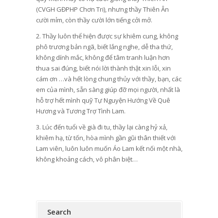
(CVGH GĐPHP Chơn Tri), nhưng thầy Thiên Ân
cười mỉm, còn thầy cười lớn tiếng cởi mở.
2. Thầy luôn thể hiện được sự khiêm cung, không
phô trương bản ngã, biết lắng nghe, dễ tha thứ,
không dính mắc, không để tâm tranh luận hơn
thua sai đúng, biết nói lời thành thật xin lỗi, xin
cám ơn …và hết lòng chung thủy với thầy, bạn, các
em của mình, sẵn sàng giúp đỡ mọi người, nhất là
hỗ trợ hết mình quỹ Tự Nguyện Hướng Về Quê
Hương và Tương Trợ Tình Lam.
3. Lúc đến tuổi về già đi tu, thầy lại càng hỷ xả,
khiêm hạ, từ tốn, hòa mình gần gũi thân thiết với
Lam viên, luôn luôn muốn Áo Lam kết nối một nhà,
không khoảng cách, vô phân biệt…
Search