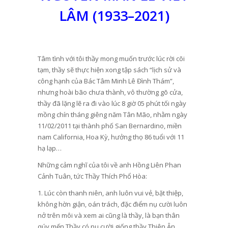
LÂM (1933–2021)
Tâm tình với tôi thầy mong muốn trước lúc rời cõi
tạm, thầy sẽ thực hiện xong tập sách “lịch sử và
công hạnh của Bác Tâm Minh Lê Đình Thám”,
nhưng hoài bão chưa thành, vô thường gõ cửa,
thầy đã lặng lẽ ra đi vào lúc 8 giờ 05 phút tối ngày
mồng chín tháng giêng năm Tân Mão, nhằm ngày
11/02/2011 tại thành phố San Bernardino, miền
nam California, Hoa Kỳ, hưởng thọ 86 tuổi với 11
hạ lạp…
Những cảm nghĩ của tôi về anh Hồng Liên Phan
Cảnh Tuân, tức Thầy Thích Phổ Hòa:
1. Lúc còn thanh niên, anh luôn vui vẻ, bặt thiệp,
không hờn giận, oán trách, đặc điểm nụ cười luôn
nở trên môi và xem ai cũng là thầy, là bạn thân
qúy mến.Thầy có nụ cười giống thầy Thiên Ân