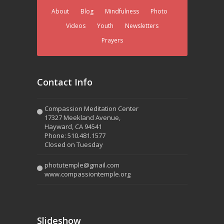
About
Blog
Mindfulness
Photo
Videos
Youth
Newsletters
Prayers
Contact Info
Compassion Meditation Center
17327 Meekland Avenue,
Hayward, CA 94541
Phone: 510.481.1577
Closed on Tuesday
photutemple@gmail.com
www.compassiontemple.org
Slideshow