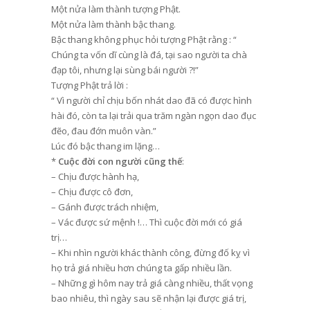
Một nửa làm thành tượng Phật.
Một nửa làm thành bậc thang.
Bậc thang không phục hỏi tượng Phật rằng : “
Chúng ta vốn dĩ cùng là đá, tại sao người ta chà
đạp tôi, nhưng lại sùng bái người ?!”
Tượng Phật trả lời :
“ Vì người chỉ chịu bốn nhát dao đã có được hình
hài đó, còn ta lại trải qua trăm ngàn ngọn dao đục
đẽo, đau đớn muôn vàn.”
Lúc đó bậc thang im lặng…
*
Cuộc đời con người cũng thế
:
– Chịu được hành hạ,
– Chịu được cô đơn,
– Gánh được trách nhiệm,
– Vác được sứ mệnh !… Thì cuộc đời mới có giá
trị…
– Khi nhìn người khác thành công, đừng đố kỵ vì
họ trả giá nhiều hơn chúng ta gấp nhiều lần.
– Những gì hôm nay trả giá càng nhiều, thất vọng
bao nhiêu, thì ngày sau sẽ nhận lại được giá trị,