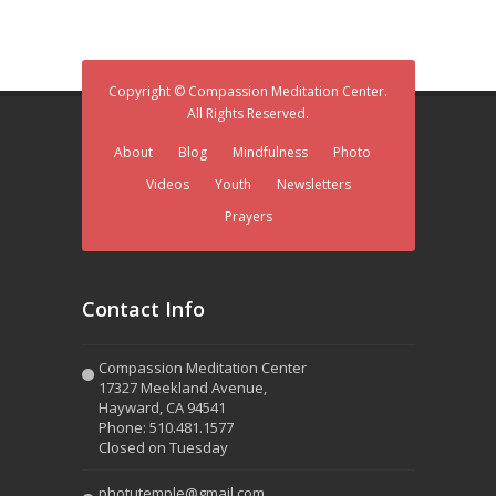
Copyright © Compassion Meditation Center.
All Rights Reserved.
About
Blog
Mindfulness
Photo
Videos
Youth
Newsletters
Prayers
Contact Info
Compassion Meditation Center
17327 Meekland Avenue,
Hayward, CA 94541
Phone: 510.481.1577
Closed on Tuesday
photutemple@gmail.com