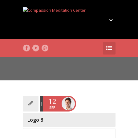
12
SEP
Logo 8