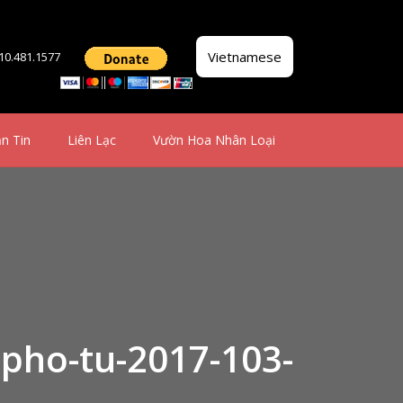
Vietnamese
510.481.1577
n Tin
Liên Lạc
Vườn Hoa Nhân Loại
-pho-tu-2017-103-