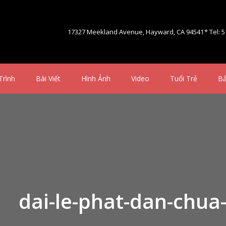
17327 Meekland Avenue, Hayward, CA 94541
* Tel: 
Trình
Bài Viết
Hình Ảnh
Video
Tuổi Trẻ
Bả
dai-le-phat-dan-chua