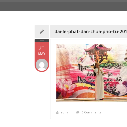
dai-le-phat-dan-chua-pho-tu-201
21
MAY
admin
0 Comments