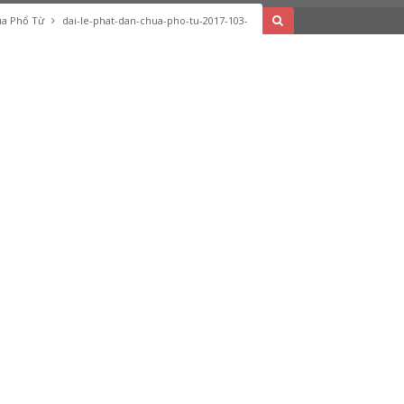
hùa Phổ Từ
dai-le-phat-dan-chua-pho-tu-2017-103-