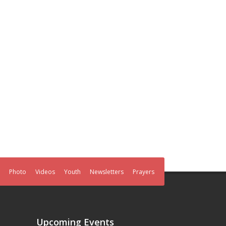
Photo
Videos
Youth
Newsletters
Prayers
Upcoming Events