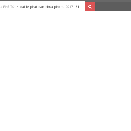
hùa Phổ Từ
dai-le-phat-dan-chua-pho-tu-2017-131-