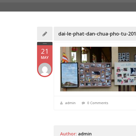
dai-le-phat-dan-chua-pho-tu-201
21
MAY
admin
0 Comments
Author:
admin