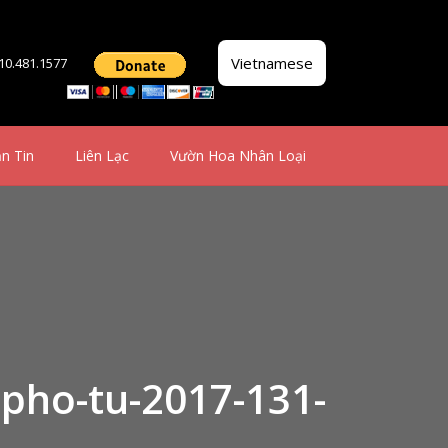
Vietnamese
510.481.1577
n Tin
Liên Lạc
Vườn Hoa Nhân Loại
-pho-tu-2017-131-