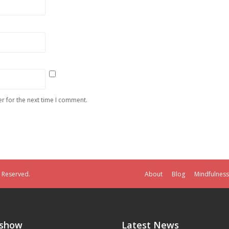
r for the next time I comment.
s Reserved.
About
Blog
Mindfulness
eshow
Latest News