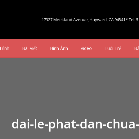
17327 Meekland Avenue, Hayward, CA 94541
* Tel: 
Trình
Bài Viết
Hình Ảnh
Video
Tuổi Trẻ
Bả
dai-le-phat-dan-chua