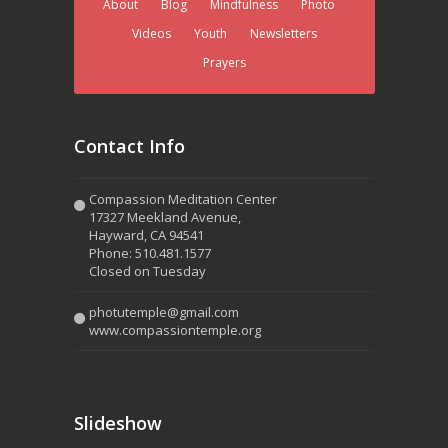
About
Blog
Mindfulness
Photo
Videos
Youth
Newsletters
Prayers
Contact Info
Compassion Meditation Center
17327 Meekland Avenue,
Hayward, CA 94541
Phone: 510.481.1577
Closed on Tuesday
photutemple@gmail.com
www.compassiontemple.org
Slideshow