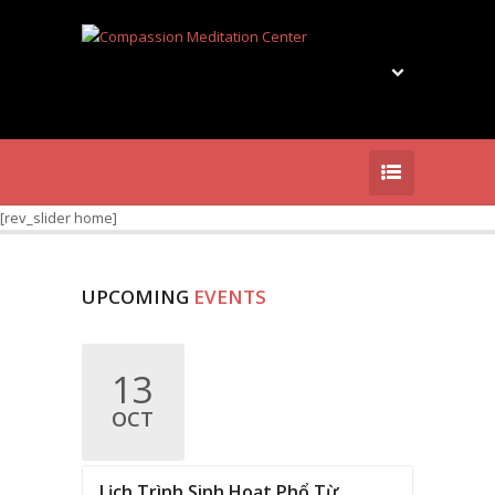
[rev_slider home]
UPCOMING
EVENTS
13
OCT
Lịch Trình Sinh Hoạt Phổ Từ