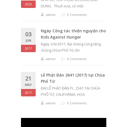
2023
DUNG Thuở xưa, có một
admin
0 Comments
Ngày Công tác thiện nguyện cho
03
Kids Against Hunger
JUN
Ngày 3/6/2017, đại chúng cùng tăng
2017
chúng chùa Phổ Từ, tín
admin
0 Comments
Lễ Phật Đản 2641 (2017) tại Chùa
21
Phổ Từ
MAY
ĐẠI LỄ PHẬT ĐẢN PL. 2561 TẠI CHÙA
2017
PHỔ TỪ, CALIFORNIA, HOA
admin
0 Comments